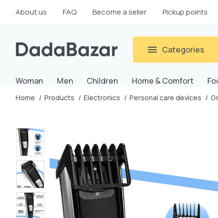
About us
FAQ
Become a seller
Pickup points
Categories
Woman
Men
Children
Home & Comfort
Fo
Home
Products
Electronics
Personal care devices
Gm