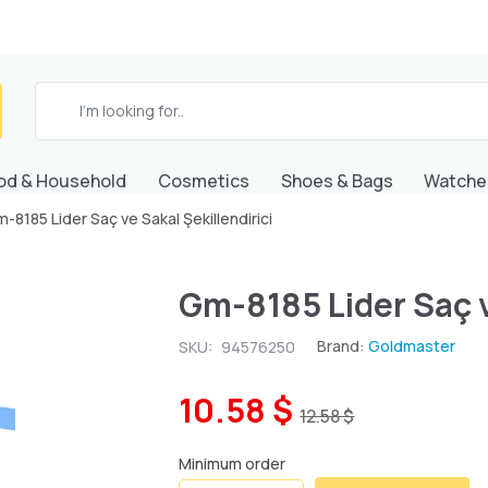
od & Household
Cosmetics
Shoes & Bags
Watche
-8185 Lider Saç ve Sakal Şekillendirici
Gm-8185 Lider Saç v
Brand:
Goldmaster
SKU:
94576250
10.58 $
12.58 $
Minimum order