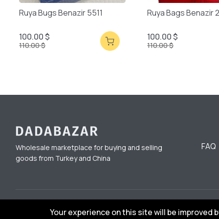
Ruya Bugs Benazir 5511
Ruya Bags Benazir 
100.00 $
100.00 $
110.00 $
110.00 $
FAQ
Wholesale marketplace for buying and selling
goods from Turkey and China
© 2023 DadaBazar. All Rights Reserved.
Your experience on this site will be improved 