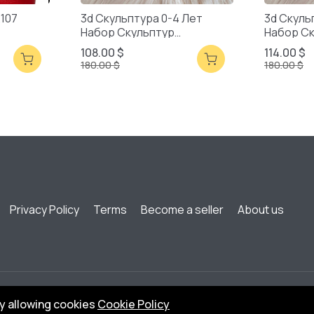
2107
3d Скульптура 0-4 Лет
3d Скуль
Набор Скульптур
Набор С
Смешанная Упаковка
Смешанн
108.00 $
114.00 $
180.00 $
180.00 $
Privacy Policy
Terms
Become a seller
About us
by allowing cookies
Cookie Policy