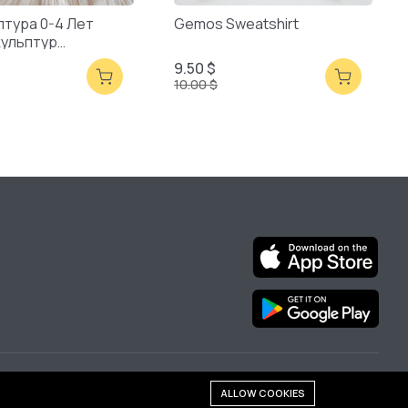
птура 0-4 Лет
Gemos Sweatshirt
кульптур
ая Упаковка
9.50 $
10.00 $
We are online:
ALLOW COOKIES