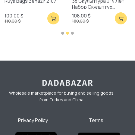
Ruya Bags Benazir 2107
3d Скульптура 0-4 Лет
Набор Скульптур
Смешанная Упаковка
100.00 $
108.00 $
110.00 $
180.00 $
Wholesale marketplace for buying and selling goods
from Turkey and China
Privacy Policy
Terms