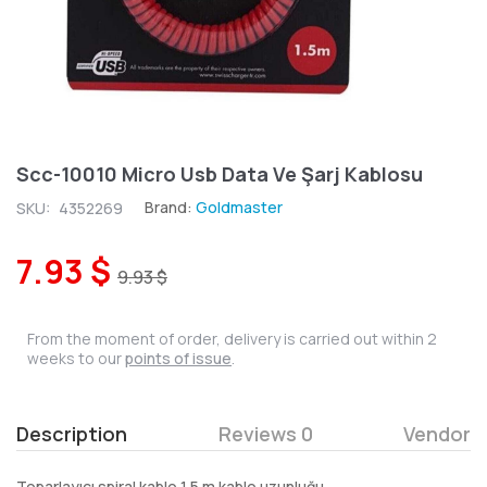
Scc-10010 Micro Usb Data Ve Şarj Kablosu
Brand:
Goldmaster
SKU:
4352269
7.93 $
9.93 $
From the moment of order, delivery is carried out within 2
weeks to our
points of issue
.
Description
Reviews 0
Vendor
Toparlayıcı spiral kablo 1,5 m kablo uzunluğu