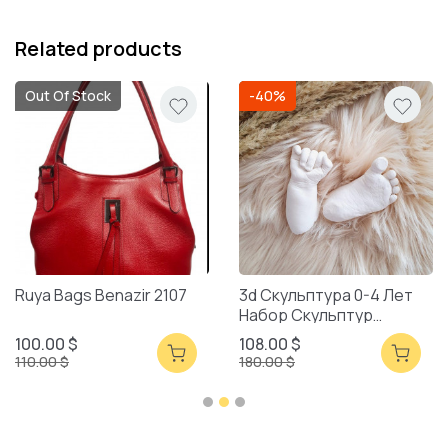
Related products
Out Of Stock
-40%
Ruya Bags Benazir 2107
3d Скульптура 0-4 Лет
Набор Скульптур
Смешанная Упаковка
100.00 $
108.00 $
110.00 $
180.00 $