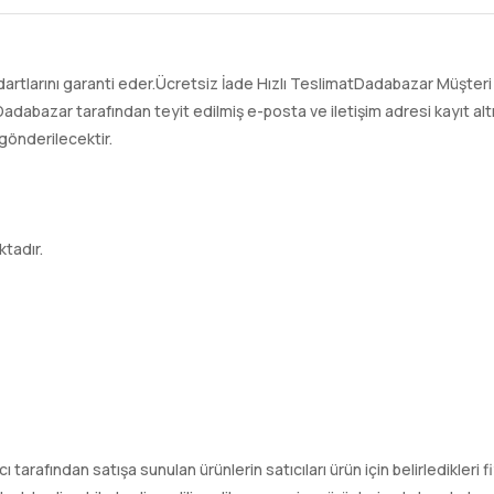
larını garanti eder.Ücretsiz İade Hızlı TeslimatDadabazar Müşteri 
adabazar tarafından teyit edilmiş e-posta ve iletişim adresi kayıt a
gönderilecektir.
tadır.
tıcı tarafından satışa sunulan ürünlerin satıcıları ürün için belirledikleri