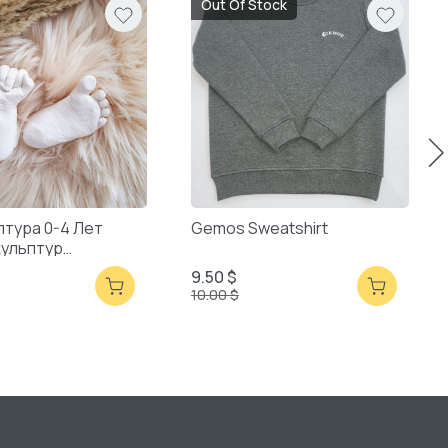
Out Of Stock
птура 0-4 Лет
Gemos Sweatshirt
кульптур
ая Упаковка
9.50 $
10.00 $