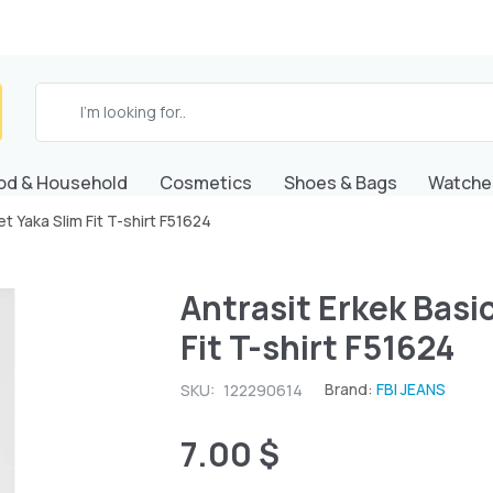
od & Household
Cosmetics
Shoes & Bags
Watche
et Yaka Slim Fit T-shirt F51624
Antrasit Erkek Basi
Fit T-shirt F51624
Brand:
FBI JEANS
SKU:
122290614
7.00 $