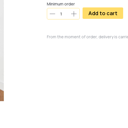
Minimum order
Add to cart
From the moment of order, delivery is carr