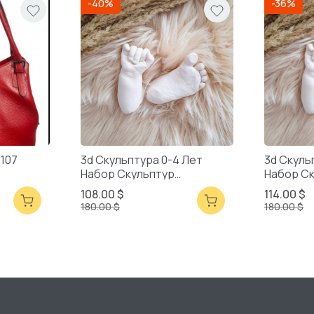
-40%
-36%
2107
3d Скульптура 0-4 Лет
3d Скуль
Набор Скульптур
Набор С
Смешанная Упаковка
Смешанн
108.00 $
114.00 $
180.00 $
180.00 $