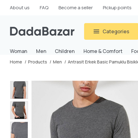
About us
FAQ
Become a seller
Pickup points
Categories
Woman
Men
Children
Home & Comfort
Fo
Home
Products
Men
Antrasit Erkek Basic Pamuklu Bisikl