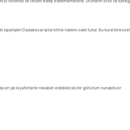
ı teslimat ile teslim edilip edilememesine, ürünlerin stok ve kategori
 siparişleri Dadabazar iptal etme hakkını saklı tutar. Bu kural bireysel a
ında en şık kıyafetlerle rekabet edebilecek bir görünüm sunabiliyor