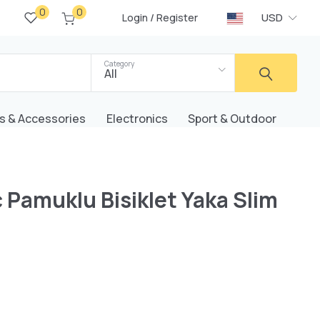
0
0
/
USD
Login
Register
Category
All
s & Accessories
Electronics
Sport & Outdoor
c Pamuklu Bisiklet Yaka Slim