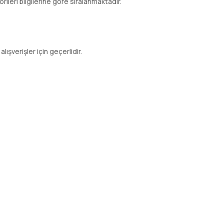
leri bilgilerine göre sıralanmaktadır.
lışverişler için geçerlidir.