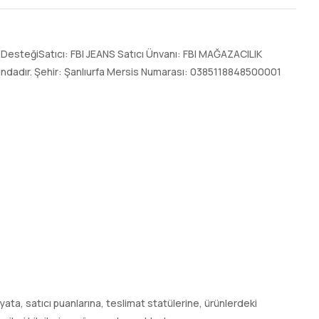
DesteğiSatıcı: FBI JEANS Satıcı Ünvanı: FBI MAĞAZACILIK
ltındadır. Şehir: Şanlıurfa Mersis Numarası: 0385118848500001
 fiyata, satıcı puanlarına, teslimat statülerine, ürünlerdeki