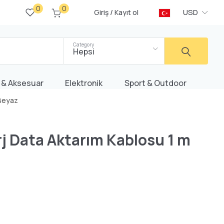
0
0
/
USD
Giriş
Kayıt ol
Category
Hepsi
 & Aksesuar
Elektronik
Sport & Outdoor
 Beyaz
j Data Aktarım Kablosu 1 m