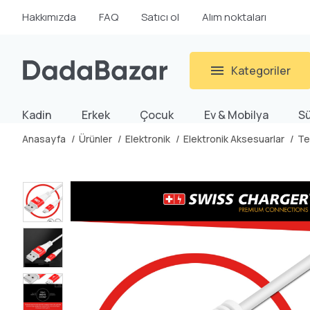
Hakkımızda
FAQ
Satıcı ol
Alım noktaları
Kategoriler
Kadin
Erkek
Çocuk
Ev & Mobilya
S
Anasayfa
Ürünler
Elektronik
Elektronik Aksesuarlar
Te