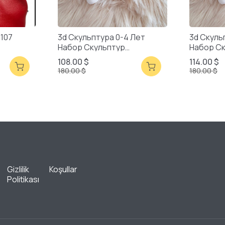
2107
3d Скульптура 0-4 Лет
3d Скуль
Набор Скульптур
Набор С
Смешанная Упаковка
Смешанн
108.00 $
114.00 $
180.00 $
180.00 $
Gizlilik
Koşullar
Politikası