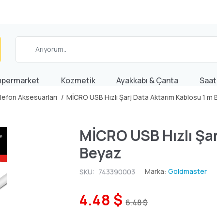
üpermarket
Kozmetik
Ayakkabı & Çanta
Saat
lefon Aksesuarları
MİCRO USB Hızlı Şarj Data Aktarım Kablosu 1 m
MİCRO USB Hızlı Şar
Beyaz
Marka:
Goldmaster
SKU:
743390003
4.48 $
6.48 $