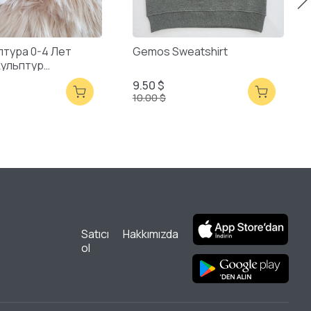
птура 0-4 Лет
Gemos Sweatshirt
кульптур
ая Упаковка
9.50 $
10.00 $
Satıcı
Hakkımızda
ol