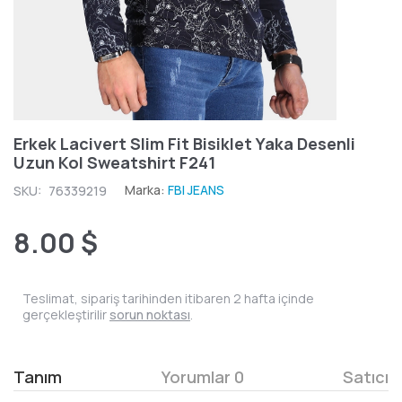
Erkek Lacivert Slim Fit Bisiklet Yaka Desenli
Uzun Kol Sweatshirt F241
Marka:
FBI JEANS
SKU:
76339219
8.00 $
Teslimat, sipariş tarihinden itibaren 2 hafta içinde
gerçekleştirilir
sorun noktası
.
Tanım
Yorumlar 0
Satıcı