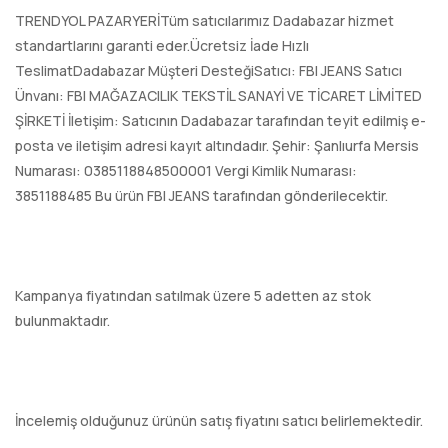
TRENDYOL PAZARYERİTüm satıcılarımız Dadabazar hizmet
standartlarını garanti eder.Ücretsiz İade Hızlı
TeslimatDadabazar Müşteri DesteğiSatıcı: FBI JEANS Satıcı
Ünvanı: FBI MAĞAZACILIK TEKSTİL SANAYİ VE TİCARET LİMİTED
ŞİRKETİ İletişim: Satıcının Dadabazar tarafından teyit edilmiş e-
posta ve iletişim adresi kayıt altındadır. Şehir: Şanlıurfa Mersis
Numarası: 0385118848500001 Vergi Kimlik Numarası:
3851188485 Bu ürün FBI JEANS tarafından gönderilecektir.
Kampanya fiyatından satılmak üzere 5 adetten az stok
bulunmaktadır.
İncelemiş olduğunuz ürünün satış fiyatını satıcı belirlemektedir.