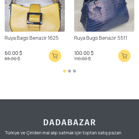
Ruya Bags Benazir 1625
Ruya Bugs Benazir 5511
60.00 $
100.00 $
65.00 $
110.00 $
Türkiye ve Çin'den mal alıp satmak için toptan satış pazarı