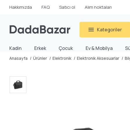
Hakkımızda
FAQ
Satıcı ol
Alım noktaları
Kategoriler
Kadin
Erkek
Çocuk
Ev & Mobilya
S
Anasayfa
Ürünler
Elektronik
Elektronik Aksesuarlar
Bi