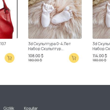
2107
3d Скульптура 0-4 Лет
3d Скуль
Набор Скульптур
Набор С
Смешанная Упаковка
Смешанн
108.00 $
114.00 $
180.00 $
180.00 $
Gizlilik
Koşullar