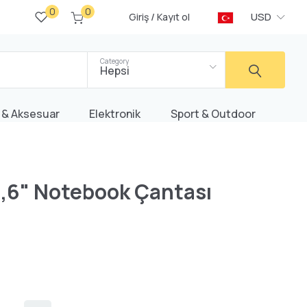
0
0
/
USD
Giriş
Kayıt ol
Category
Hepsi
 & Aksesuar
Elektronik
Sport & Outdoor
,6" Notebook Çantası