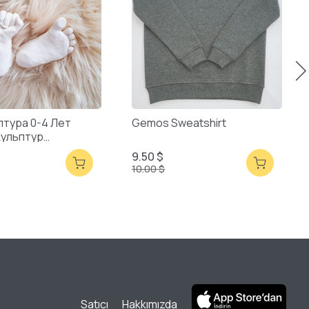
птура 0-4 Лет
Gemos Sweatshirt
кульптур
ая Упаковка
9.50 $
10.00 $
Satıcı
Hakkımızda