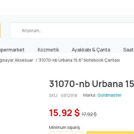
üpermarket
Kozmetik
Ayakkabı & Çanta
Saat
lgisayar Aksesuar
31070-nb Urbana 15,6" Notebook Çantası
31070-nb Urbana 15
Marka:
Goldmaster
SKU:
4912918
15.92 $
17.92 $
Minimum sipariş