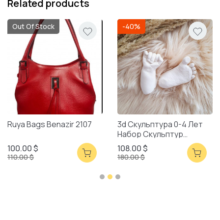
Related products
Out Of Stock
-40%
Ruya Bags Benazir 2107
3d Скульптура 0-4 Лет
Набор Скульптур
Смешанная Упаковка
100.00 $
108.00 $
110.00 $
180.00 $