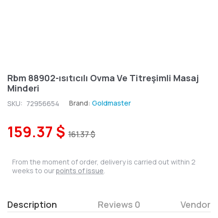
Rbm 88902-ısıtıcılı Ovma Ve Titreşimli Masaj
Minderi
Brand:
Goldmaster
SKU:
72956654
159.37 $
161.37 $
From the moment of order, delivery is carried out within 2
weeks to our
points of issue
.
Description
Reviews 0
Vendor