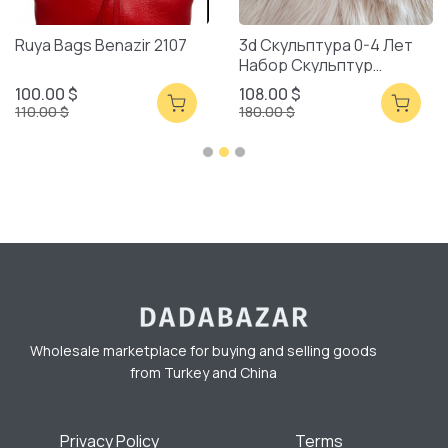
Ruya Bags Benazir 2107
3d Скульптура 0-4 Лет
Набор Скульптур
Смешанная Упаковка
100.00 $
108.00 $
110.00 $
180.00 $
Wholesale marketplace for buying and selling goods
from Turkey and China
Privacy Policy
Terms