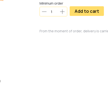
Minimum order
Add to cart
From the moment of order, delivery is carr