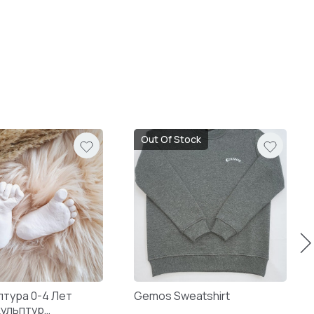
Out Of Stock
птура 0-4 Лет
Gemos Sweatshirt
кульптур