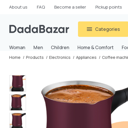
About us
FAQ
Become a seller
Pickup points
Categories
Woman
Men
Children
Home & Comfort
Fo
Home
Products
Electronics
Appliances
Coffee machi