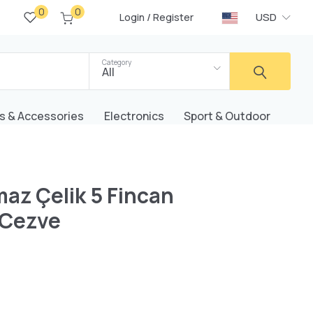
0
0
/
USD
Login
Register
Category
All
s & Accessories
Electronics
Sport & Outdoor
az Çelik 5 Fincan
i Cezve