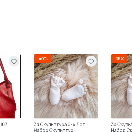
-40%
-36%
2107
3d Скульптура 0-4 Лет
3d Скуль
Набор Скульптур
Набор С