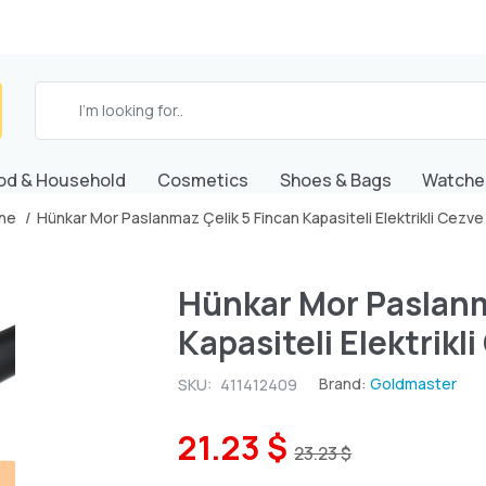
od & Household
Cosmetics
Shoes & Bags
Watche
ne
Hünkar Mor Paslanmaz Çelik 5 Fincan Kapasiteli Elektrikli Cezve
Hünkar Mor Paslanm
Kapasiteli Elektrikl
Brand:
Goldmaster
SKU:
411412409
21.23 $
23.23 $