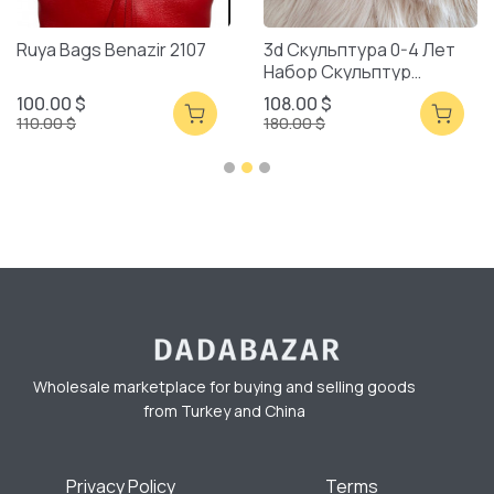
Ruya Bags Benazir 2107
3d Скульптура 0-4 Лет
Набор Скульптур
Смешанная Упаковка
100.00 $
108.00 $
110.00 $
180.00 $
Wholesale marketplace for buying and selling goods
from Turkey and China
Privacy Policy
Terms