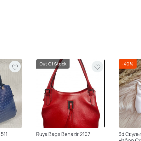
Out Of Stock
-40%
5511
Ruya Bags Benazir 2107
3d Скуль
Набор С