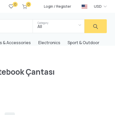
0
0
/
USD
Login
Register
Category
All
s & Accessories
Electronics
Sport & Outdoor
tebook Çantası