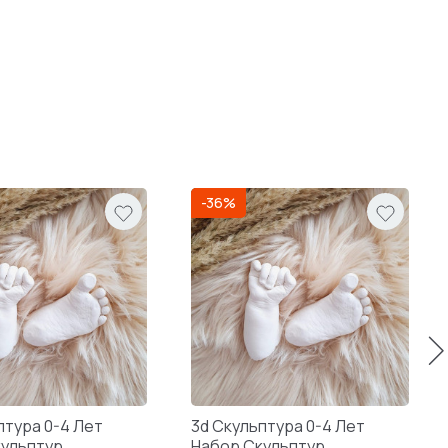
-36%
птура 0-4 Лет
3d Скульптура 0-4 Лет
кульптур
Набор Скульптур