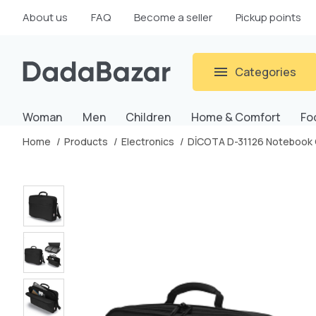
About us
FAQ
Become a seller
Pickup points
Categories
Woman
Men
Children
Home & Comfort
Fo
Home
Products
Electronics
DİCOTA D-31126 Notebook 