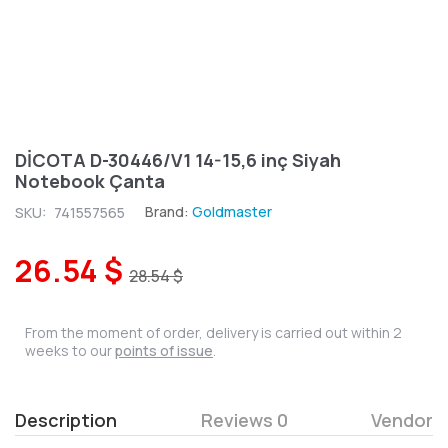
DİCOTA D-30446/V1 14-15,6 inç Siyah
Notebook Çanta
Brand:
Goldmaster
SKU:
741557565
26.54 $
28.54 $
From the moment of order, delivery is carried out within 2
weeks to our
points of issue
.
Description
Reviews 0
Vendor