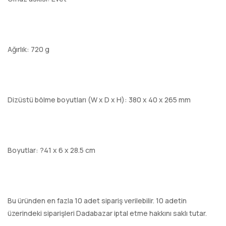
Ağırlık: 720 g
Dizüstü bölme boyutları (W x D x H): 380 x 40 x 265 mm
Boyutlar: ?41 x 6 x 28.5 cm
Bu üründen en fazla 10 adet sipariş verilebilir. 10 adetin
üzerindeki siparişleri Dadabazar iptal etme hakkını saklı tutar.