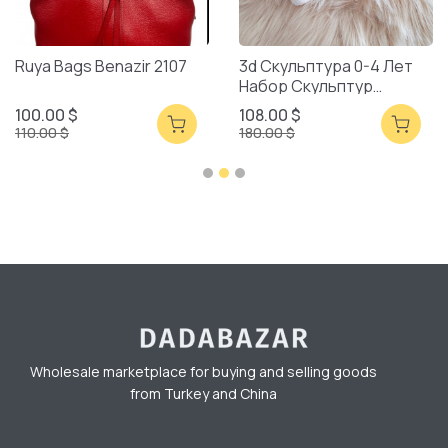
Ruya Bags Benazir 2107
3d Скульптура 0-4 Лет
Набор Скульптур
Смешанная Упаковка
100.00 $
108.00 $
110.00 $
180.00 $
Wholesale marketplace for buying and selling goods
from Turkey and China