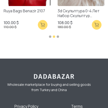
Ruya Bags Benazir 2107
3d Скульптура 0-4 Лет
Набор Скульптур
Смешанная Упаковка
100.00 $
108.00 $
110.00 $
180.00 $
Wholesale marketplace for buying and selling goods
from Turkey and China
Privacy Policy
Terms