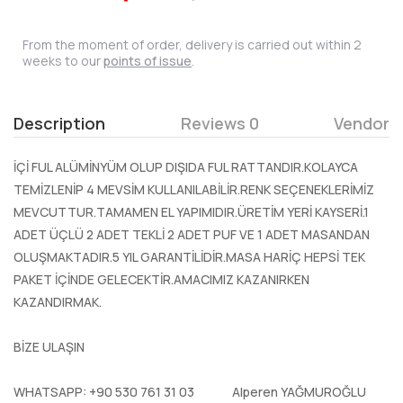
From the moment of order, delivery is carried out within 2
weeks to our
points of issue
.
Description
Reviews 0
Vendor
İÇİ FUL ALÜMİNYÜM OLUP DIŞIDA FUL RATTANDIR.KOLAYCA
TEMİZLENİP 4 MEVSİM KULLANILABİLİR.RENK SEÇENEKLERİMİZ
MEVCUTTUR.TAMAMEN EL YAPIMIDIR.ÜRETİM YERİ KAYSERİ.1
ADET ÜÇLÜ 2 ADET TEKLİ 2 ADET PUF VE 1 ADET MASANDAN
OLUŞMAKTADIR.5 YIL GARANTİLİDİR.MASA HARİÇ HEPSİ TEK
PAKET İÇİNDE GELECEKTİR.AMACIMIZ KAZANIRKEN
KAZANDIRMAK.
BİZE ULAŞIN
WHATSAPP: +90 530 761 31 03 Alperen YAĞMUROĞLU