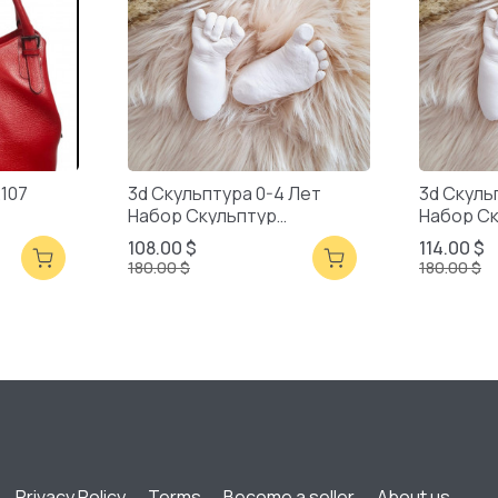
2107
3d Скульптура 0-4 Лет
3d Скуль
Набор Скульптур
Набор С
Смешанная Упаковка
Смешанн
108.00 $
114.00 $
180.00 $
180.00 $
Privacy Policy
Terms
Become a seller
About us