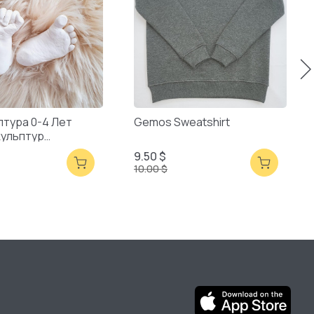
птура 0-4 Лет
Gemos Sweatshirt
кульптур
ая Упаковка
9.50 $
10.00 $