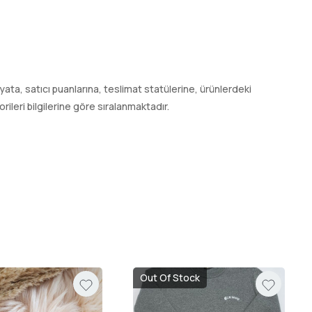
 fiyata, satıcı puanlarına, teslimat statülerine, ürünlerdeki
leri bilgilerine göre sıralanmaktadır.
Out Of Stock