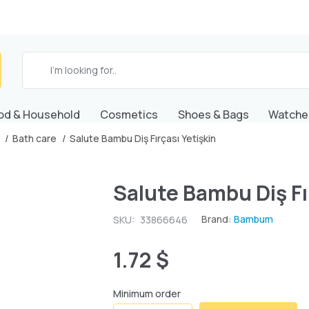
od & Household
Cosmetics
Shoes & Bags
Watche
Bath care
Salute Bambu Diş Fırçası Yetişkin
Salute Bambu Diş Fı
Brand:
Bambum
SKU:
33866646
1.72 $
Minimum order