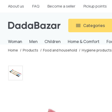
About us
FAQ
Become a seller
Pickup points
Categories
Woman
Men
Children
Home & Comfort
Fo
Home
Products
Food and household
Hygiene products