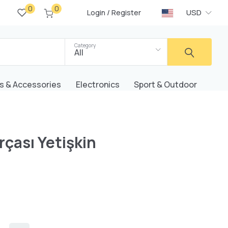
0
0
/
USD
Login
Register
Category
All
s & Accessories
Electronics
Sport & Outdoor
rçası Yetişkin