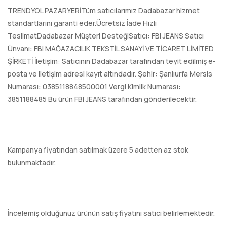
TRENDYOL PAZARYERİTüm satıcılarımız Dadabazar hizmet
standartlarını garanti eder.Ücretsiz İade Hızlı
TeslimatDadabazar Müşteri DesteğiSatıcı: FBI JEANS Satıcı
Ünvanı: FBI MAĞAZACILIK TEKSTİL SANAYİ VE TİCARET LİMİTED
ŞİRKETİ İletişim: Satıcının Dadabazar tarafından teyit edilmiş e-
posta ve iletişim adresi kayıt altındadır. Şehir: Şanlıurfa Mersis
Numarası: 0385118848500001 Vergi Kimlik Numarası:
3851188485 Bu ürün FBI JEANS tarafından gönderilecektir.
Kampanya fiyatından satılmak üzere 5 adetten az stok
bulunmaktadır.
İncelemiş olduğunuz ürünün satış fiyatını satıcı belirlemektedir.