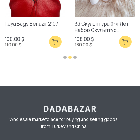
Ruya Bags Benazir 2107
3d Скульптура 0-4 Лет
Набор Скульптур
Смешанная Упаковка
100.00 $
108.00 $
110.00 $
180.00 $
Wholesale marketplace for buying and selling goods
from Turkey and China