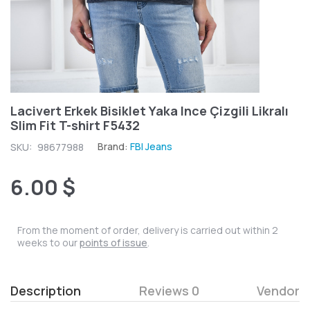
Lacivert Erkek Bisiklet Yaka Ince Çizgili Likralı
Slim Fit T-shirt F5432
Brand:
FBI Jeans
SKU:
98677988
6.00 $
From the moment of order, delivery is carried out within 2
weeks to our
points of issue
.
Description
Reviews 0
Vendor