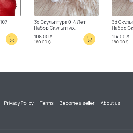
2107
3d Скульптура 0-4 Лет
3d Скуль
Набор Скульптур
Набор С
Смешанная Упаковка
Смешанн
108.00 $
114.00 $
180.00 $
180.00 $
Privacy Policy
Terms
Become a seller
About us