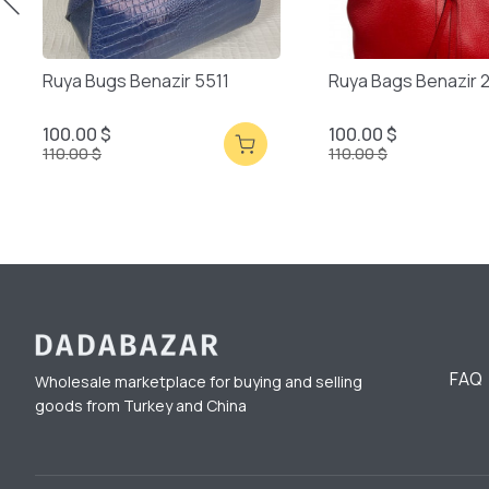
Ruya Bugs Benazir 5511
Ruya Bags Benazir 
100.00 $
100.00 $
110.00 $
110.00 $
FAQ
Wholesale marketplace for buying and selling
goods from Turkey and China