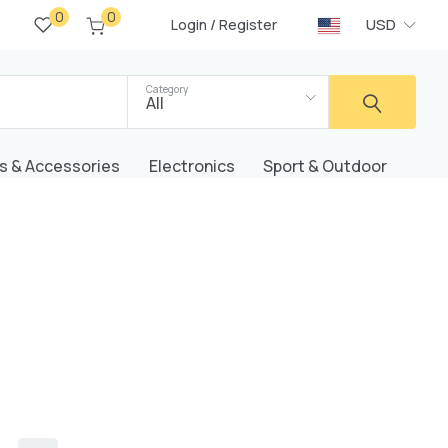
0
0
/
USD
Login
Register
Category
All
s & Accessories
Electronics
Sport & Outdoor