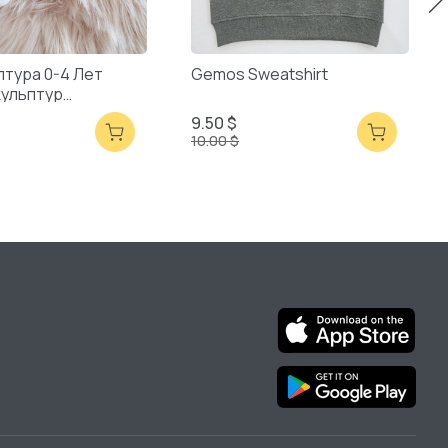
птура 0-4 Лет
Gemos Sweatshirt
кульптур
ая Упаковка
9.50 $
10.00 $