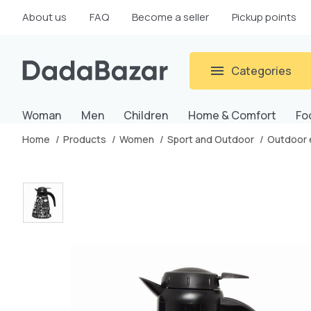
About us
FAQ
Become a seller
Pickup points
Categories
Woman
Men
Children
Home & Comfort
Fo
Home
Products
Women
Sport and Outdoor
Outdoor 