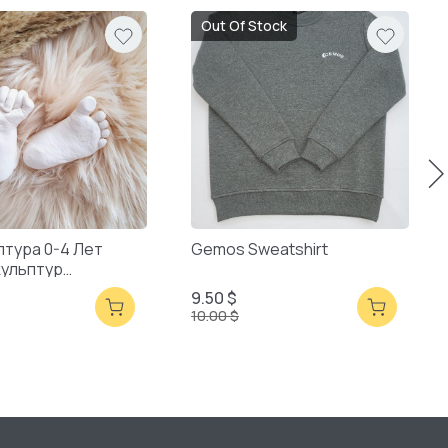
Out Of Stock
птура 0-4 Лет
Gemos Sweatshirt
кульптур
ая Упаковка
9.50 $
10.00 $