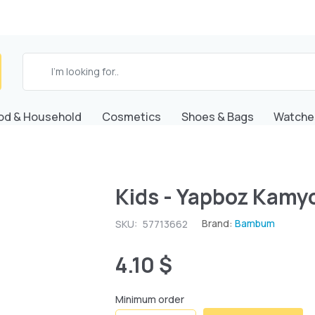
od & Household
Cosmetics
Shoes & Bags
Watche
Kids - Yapboz Kamy
Brand:
Bambum
SKU:
57713662
4.10 $
Minimum order