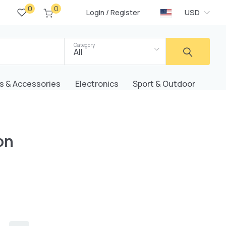
0
0
/
USD
Login
Register
Category
All
s & Accessories
Electronics
Sport & Outdoor
on