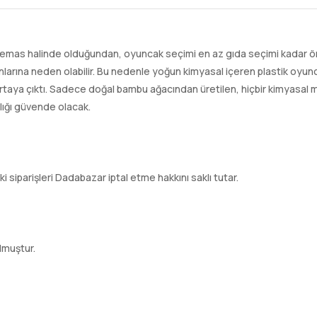
temas halinde olduğundan, oyuncak seçimi en az gıda seçimi kadar öne
arına neden olabilir. Bu nedenle yoğun kimyasal içeren plastik oyunc
 ortaya çıktı. Sadece doğal bambu ağacından üretilen, hiçbir kimyasa
lığı güvende olacak.
ki siparişleri Dadabazar iptal etme hakkını saklı tutar.
lmuştur.