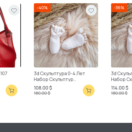
-40%
-36%
2107
3d Скульптура 0-4 Лет
3d Скуль
Набор Скульптур
Набор С
Смешанная Упаковка
Смешанн
108.00 $
114.00 $
180.00 $
180.00 $