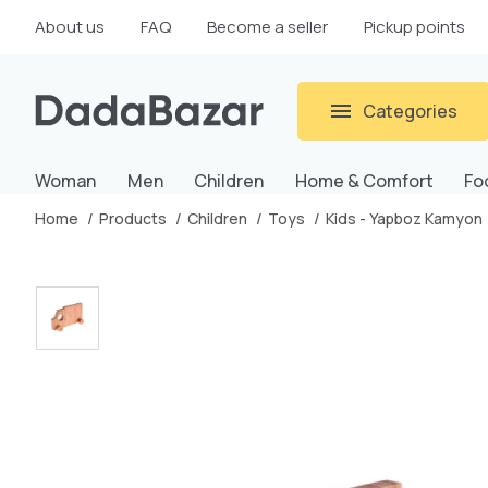
About us
FAQ
Become a seller
Pickup points
Categories
Woman
Men
Children
Home & Comfort
Fo
Home
Products
Children
Toys
Kids - Yapboz Kamyon