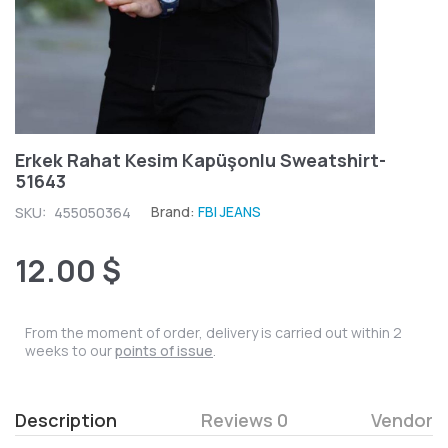
Erkek Rahat Kesim Kapüşonlu Sweatshirt-
51643
Brand:
FBI JEANS
SKU:
455050364
12.00 $
From the moment of order, delivery is carried out within 2
weeks to our
points of issue
.
Description
Reviews 0
Vendor