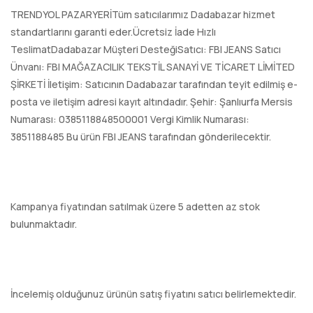
TRENDYOL PAZARYERİTüm satıcılarımız Dadabazar hizmet
standartlarını garanti eder.Ücretsiz İade Hızlı
TeslimatDadabazar Müşteri DesteğiSatıcı: FBI JEANS Satıcı
Ünvanı: FBI MAĞAZACILIK TEKSTİL SANAYİ VE TİCARET LİMİTED
ŞİRKETİ İletişim: Satıcının Dadabazar tarafından teyit edilmiş e-
posta ve iletişim adresi kayıt altındadır. Şehir: Şanlıurfa Mersis
Numarası: 0385118848500001 Vergi Kimlik Numarası:
3851188485 Bu ürün FBI JEANS tarafından gönderilecektir.
Kampanya fiyatından satılmak üzere 5 adetten az stok
bulunmaktadır.
İncelemiş olduğunuz ürünün satış fiyatını satıcı belirlemektedir.