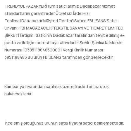
TRENDYOL PAZARYERİTüm satıcılarımız Dadabazar hizmet
standartlarını garanti eder.Ücretsiz İade Hızlı
TeslimatDadabazar Müşteri DesteğiSatıcı: FBI JEANS Satıcı
Ünvanı: FBI MAĞAZACILIK TEKSTİL SANAYİ VE TİCARET LİMİTED
ŞİRKETİ İletişim: Satıcının Dadabazar tarafından teyit edilmiş e-
posta ve iletişim adresi kayıt altındadır. Şehir: Şanlıurfa Mersis
Numarası: 0385118848500001 Vergi Kimlik Numarası:
3851188485 Bu ürün FBI JEANS tarafından gönderilecektir.
Kampanya fiyatından satılmak üzere 5 adetten az stok
bulunmaktadır.
İncelemiş olduğunuz ürünün satış fiyatını satıcı belirlemektedir.