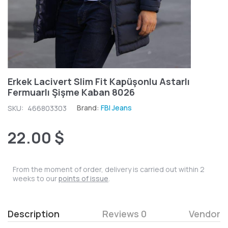
Erkek Lacivert Slim Fit Kapüşonlu Astarlı
Fermuarlı Şişme Kaban 8026
Brand:
FBI Jeans
SKU:
466803303
22.00 $
From the moment of order, delivery is carried out within 2
weeks to our
points of issue
.
Description
Reviews 0
Vendor