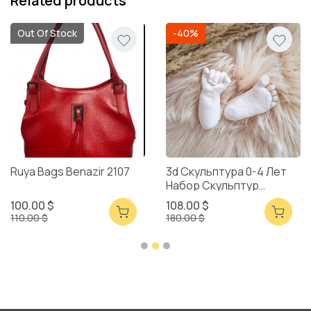
Related products
Out Of Stock
-40%
Ruya Bags Benazir 2107
3d Скульптура 0-4 Лет
Набор Скульптур
Смешанная Упаковка
100.00 $
108.00 $
110.00 $
180.00 $