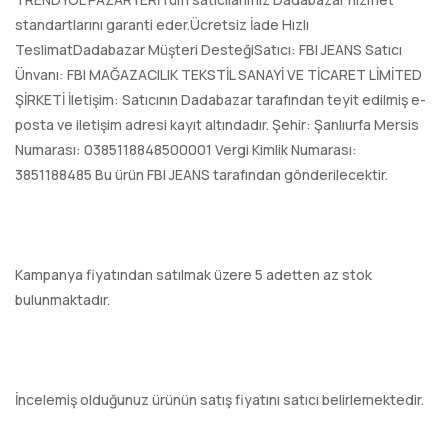
standartlarını garanti eder.Ücretsiz İade Hızlı
TeslimatDadabazar Müşteri DesteğiSatıcı: FBI JEANS Satıcı
Ünvanı: FBI MAĞAZACILIK TEKSTİL SANAYİ VE TİCARET LİMİTED
ŞİRKETİ İletişim: Satıcının Dadabazar tarafından teyit edilmiş e-
posta ve iletişim adresi kayıt altındadır. Şehir: Şanlıurfa Mersis
Numarası: 0385118848500001 Vergi Kimlik Numarası:
3851188485 Bu ürün FBI JEANS tarafından gönderilecektir.
Kampanya fiyatından satılmak üzere 5 adetten az stok
bulunmaktadır.
İncelemiş olduğunuz ürünün satış fiyatını satıcı belirlemektedir.