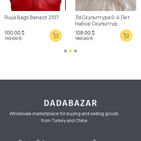
Ruya Bags Benazir 2107
3d Скульптура 0-4 Лет
Набор Скульптур
Смешанная Упаковка
100.00 $
108.00 $
110.00 $
180.00 $
Wholesale marketplace for buying and selling goods
from Turkey and China