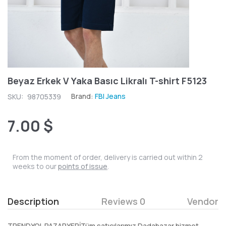
Beyaz Erkek V Yaka Basıc Likralı T-shirt F5123
Brand:
FBI Jeans
SKU:
98705339
7.00 $
From the moment of order, delivery is carried out within 2
weeks to our
points of issue
.
Description
Reviews 0
Vendor
TRENDYOL PAZARYERİTüm satıcılarımız Dadabazar hizmet