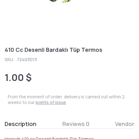
410 Cc Desenli Bardaklı Tüp Termos
SKU:
72403013
1.00 $
From the moment of order, delivery is carried out within 2
weeks to our
points of issue
.
Description
Reviews 0
Vendor
Herevin 410 cc Desenli Bardaklı Tüp Termos