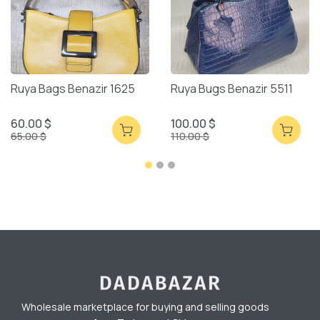
Ruya Bags Benazir 1625
Ruya Bugs Benazir 5511
60.00 $
100.00 $
65.00 $
110.00 $
Wholesale marketplace for buying and selling goods