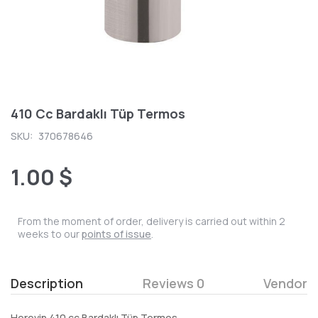
410 Cc Bardaklı Tüp Termos
SKU:
370678646
1.00 $
From the moment of order, delivery is carried out within 2
weeks to our
points of issue
.
Description
Reviews 0
Vendor
Herevin 410 cc Bardaklı Tüp Termos