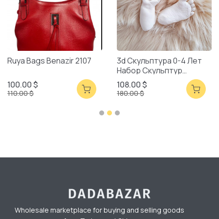
Ruya Bags Benazir 2107
3d Скульптура 0-4 Лет
Набор Скульптур
Смешанная Упаковка
100.00 $
108.00 $
110.00 $
180.00 $
Wholesale marketplace for buying and selling goods