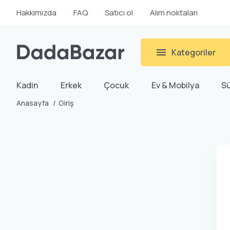
Hakkımızda
FAQ
Satıcı ol
Alım noktaları
Kategoriler
Kadin
Erkek
Çocuk
Ev & Mobilya
S
Anasayfa
Giriş