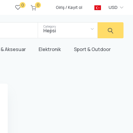
0
0
/
USD
Giriş
Kayıt ol
Category
Hepsi
 & Aksesuar
Elektronik
Sport & Outdoor