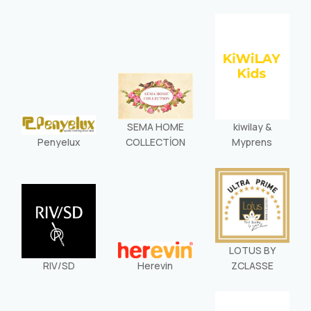
SEMA HOME
kiwilay &
Penyelux
COLLECTİON
Myprens
LOTUS BY
RIV/SD
Herevin
ZCLASSE