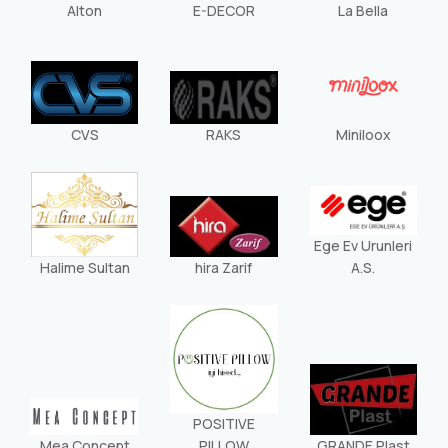
Alton
E-DECOR
La Bella
CVS
RAKS
Miniloox
Ege Ev Urunleri
Halime Sultan
hira Zarif
A.S.
POSITIVE
Mea Concept
PILLOW
GRANDE Plast